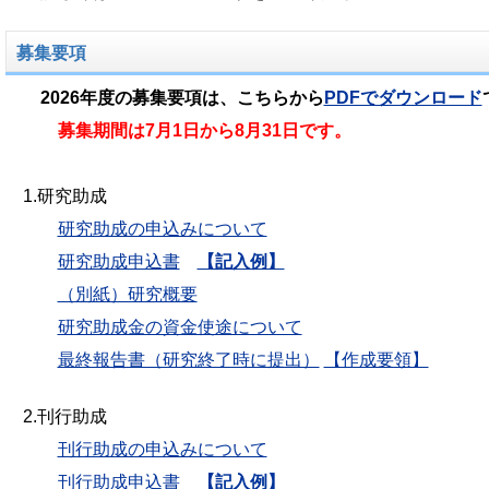
募集要項
2026年度の募集要項
は、こちらから
PDFでダウンロード
募集期間は7月1日から8月31日です。
1.研究助成
研究助成の申込みについて
研究助成申込書
【記入例】
（別紙）研究概要
研究助成金の資金使途について
最終報告書（研究終了時に提出）
【作成要領】
2.刊行助成
刊行助成の申込みについて
刊行助成申込書
【記入例】