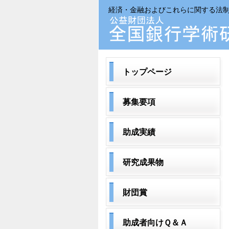
経済・金融およびこれらに関する法
トップページ
募集要項
助成実績
研究成果物
財団賞
助成者向けＱ＆Ａ